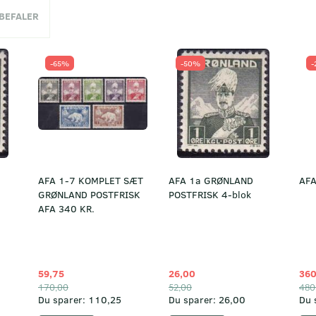
NBEFALER
-65%
-50%
-
AFA 1-7 KOMPLET SÆT
AFA 1a GRØNLAND
AFA
GRØNLAND POSTFRISK
POSTFRISK 4-blok
AFA 340 KR.
59,75
26,00
360
170,00
52,00
480
Du sparer:
110,25
Du sparer:
26,00
Du 