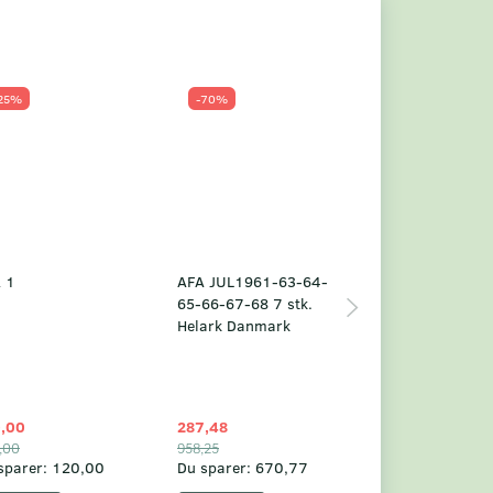
25%
-70%
Populær
-23%
 1
AFA JUL1961-63-64-
Grønland årsm
65-66-67-68 7 stk.
2025
Helark Danmark
,00
287,48
1.049,75
,00
958,25
1.360,00
sparer:
120,00
Du sparer:
670,77
Du sparer:
310,