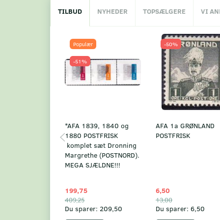
TILBUD
NYHEDER
TOPSÆLGERE
VI A
Populær
-50%
-51%
*AFA 1839, 1840 og
AFA 1a GRØNLAND
1880 POSTFRISK
POSTFRISK
komplet sæt Dronning
Margrethe (POSTNORD).
MEGA SJÆLDNE!!!
199,75
6,50
409,25
13,00
Du sparer:
209,50
Du sparer:
6,50