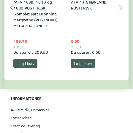
*AFA 1839, 1840 og
AFA 1a GRØNLAND
A
1880 POSTFRISK
POSTFRISK
G
komplet sæt Dronning
AF
Margrethe (POSTNORD).
MEGA SJÆLDNE!!!
199,75
6,50
59
409,25
13,00
17
Du sparer:
209,50
Du sparer:
6,50
Du
Læg i kurv
Læg i kurv
INFORMATIONER
A-FRIM.dk, Frimærker
Fortrolighed
Fragt og levering