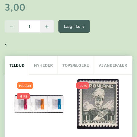
3,00
Læg i kurv
1
TILBUD
NYHEDER
TOPSÆLGERE
VI ANBEFALER
Populær
-50%
-51%