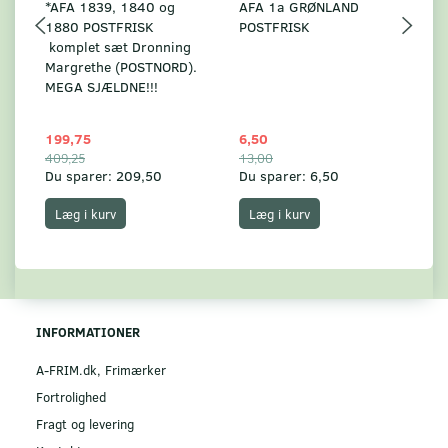
*AFA 1839, 1840 og
AFA 1a GRØNLAND
A
1880 POSTFRISK
POSTFRISK
G
komplet sæt Dronning
AF
Margrethe (POSTNORD).
MEGA SJÆLDNE!!!
199,75
6,50
59
409,25
13,00
17
Du sparer:
209,50
Du sparer:
6,50
Du
Læg i kurv
Læg i kurv
INFORMATIONER
A-FRIM.dk, Frimærker
Fortrolighed
Fragt og levering