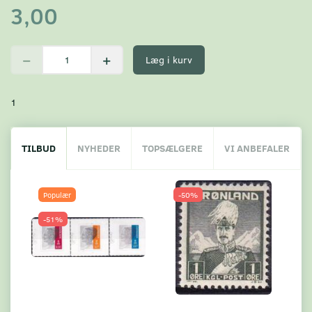
3,00
Læg i kurv
1
TILBUD
NYHEDER
TOPSÆLGERE
VI ANBEFALER
Populær
-50%
-51%