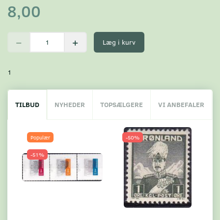
8,00
Læg i kurv
1
TILBUD
NYHEDER
TOPSÆLGERE
VI ANBEFALER
Populær
-50%
-51%