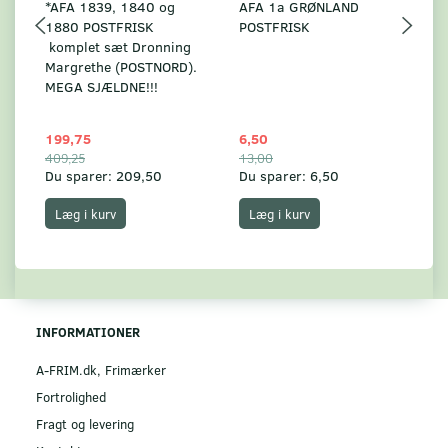
*AFA 1839, 1840 og
AFA 1a GRØNLAND
A
1880 POSTFRISK
POSTFRISK
G
komplet sæt Dronning
AF
Margrethe (POSTNORD).
MEGA SJÆLDNE!!!
199,75
6,50
59
409,25
13,00
17
Du sparer:
209,50
Du sparer:
6,50
Du
Læg i kurv
Læg i kurv
INFORMATIONER
A-FRIM.dk, Frimærker
Fortrolighed
Fragt og levering