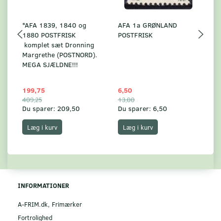
*AFA 1839, 1840 og
AFA 1a GRØNLAND
A
1880 POSTFRISK
POSTFRISK
G
komplet sæt Dronning
AF
Margrethe (POSTNORD).
MEGA SJÆLDNE!!!
199,75
6,50
59
409,25
13,00
17
Du sparer:
209,50
Du sparer:
6,50
Du
Læg i kurv
Læg i kurv
INFORMATIONER
A-FRIM.dk, Frimærker
Fortrolighed