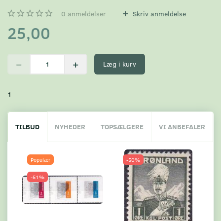
0
anmeldelser
Skriv anmeldelse
25,00
Læg i kurv
1
TILBUD
NYHEDER
TOPSÆLGERE
VI ANBEFALER
Populær
-50%
-51%