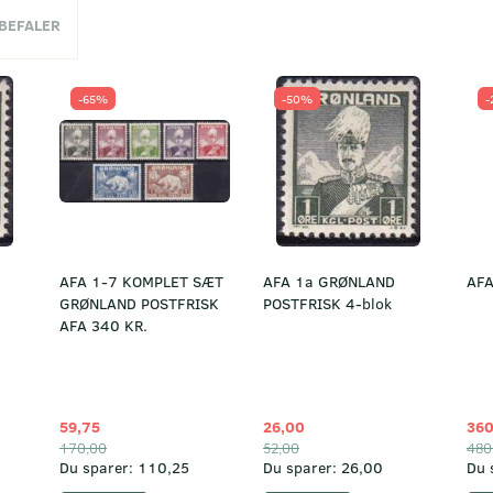
NBEFALER
-65%
-50%
-
AFA 1-7 KOMPLET SÆT
AFA 1a GRØNLAND
AFA
GRØNLAND POSTFRISK
POSTFRISK 4-blok
AFA 340 KR.
59,75
26,00
360
170,00
52,00
480
Du sparer:
110,25
Du sparer:
26,00
Du 