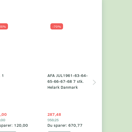
25%
-70%
Populær
-23%
 1
AFA JUL1961-63-64-
Grønland årsm
65-66-67-68 7 stk.
2025
Helark Danmark
,00
287,48
1.049,75
,00
958,25
1.360,00
sparer:
120,00
Du sparer:
670,77
Du sparer:
310,