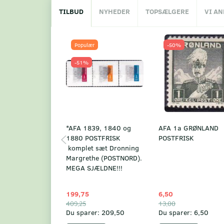
TILBUD
NYHEDER
TOPSÆLGERE
VI A
Populær
-50%
-51%
*AFA 1839, 1840 og
AFA 1a GRØNLAND
1880 POSTFRISK
POSTFRISK
komplet sæt Dronning
Margrethe (POSTNORD).
MEGA SJÆLDNE!!!
199,75
6,50
409,25
13,00
Du sparer:
209,50
Du sparer:
6,50