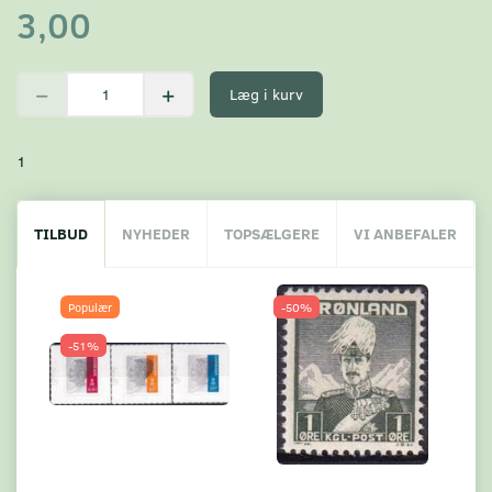
3,00
Læg i kurv
1
TILBUD
NYHEDER
TOPSÆLGERE
VI ANBEFALER
Populær
-50%
-51%