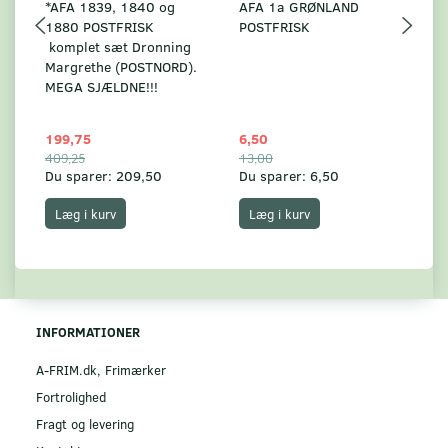
*AFA 1839, 1840 og
AFA 1a GRØNLAND
A
1880 POSTFRISK
POSTFRISK
G
komplet sæt Dronning
AF
Margrethe (POSTNORD).
MEGA SJÆLDNE!!!
199,75
6,50
59
409,25
13,00
17
Du sparer:
209,50
Du sparer:
6,50
Du
Læg i kurv
Læg i kurv
INFORMATIONER
A-FRIM.dk, Frimærker
Fortrolighed
Fragt og levering