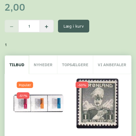
2,00
Læg i kurv
1
TILBUD
NYHEDER
TOPSÆLGERE
VI ANBEFALER
Populær
-50%
-51%