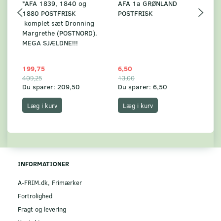
*AFA 1839, 1840 og
AFA 1a GRØNLAND
A
1880 POSTFRISK
POSTFRISK
G
komplet sæt Dronning
AF
Margrethe (POSTNORD).
MEGA SJÆLDNE!!!
199,75
6,50
59
409,25
13,00
17
Du sparer:
209,50
Du sparer:
6,50
Du
Læg i kurv
Læg i kurv
INFORMATIONER
A-FRIM.dk, Frimærker
Fortrolighed
Fragt og levering