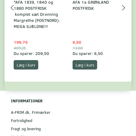
*AFA 1839, 1840 og
AFA 1a GRØNLAND
A
1880 POSTFRISK
POSTFRISK
G
komplet sæt Dronning
AF
Margrethe (POSTNORD).
MEGA SJÆLDNE!!!
199,75
6,50
59
409,25
13,00
17
Du sparer:
209,50
Du sparer:
6,50
Du
Læg i kurv
Læg i kurv
INFORMATIONER
A-FRIM.dk, Frimærker
Fortrolighed
Fragt og levering