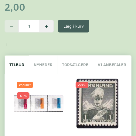
2,00
Læg i kurv
1
TILBUD
NYHEDER
TOPSÆLGERE
VI ANBEFALER
Populær
-50%
-51%