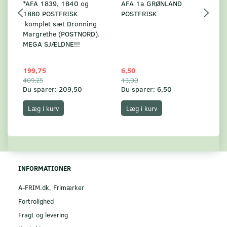
*AFA 1839, 1840 og
AFA 1a GRØNLAND
A
1880 POSTFRISK
POSTFRISK
G
komplet sæt Dronning
AF
Margrethe (POSTNORD).
MEGA SJÆLDNE!!!
199,75
6,50
59
409,25
13,00
17
Du sparer:
209,50
Du sparer:
6,50
Du
Læg i kurv
Læg i kurv
INFORMATIONER
A-FRIM.dk, Frimærker
Fortrolighed
Fragt og levering