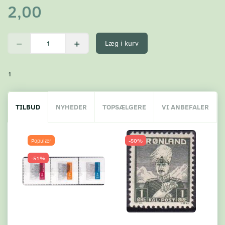
2,00
Læg i kurv
1
TILBUD
NYHEDER
TOPSÆLGERE
VI ANBEFALER
Populær
-50%
-51%