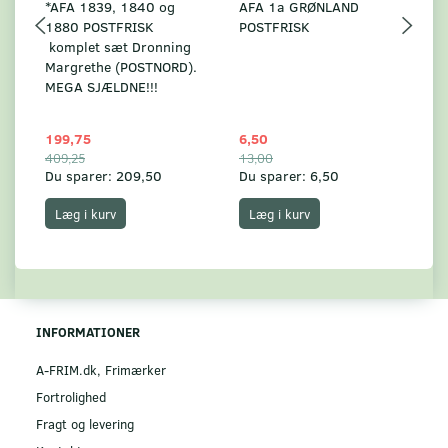
*AFA 1839, 1840 og
AFA 1a GRØNLAND
A
1880 POSTFRISK
POSTFRISK
G
komplet sæt Dronning
AF
Margrethe (POSTNORD).
MEGA SJÆLDNE!!!
199,75
6,50
59
409,25
13,00
17
Du sparer:
209,50
Du sparer:
6,50
Du
Læg i kurv
Læg i kurv
INFORMATIONER
A-FRIM.dk, Frimærker
Fortrolighed
Fragt og levering