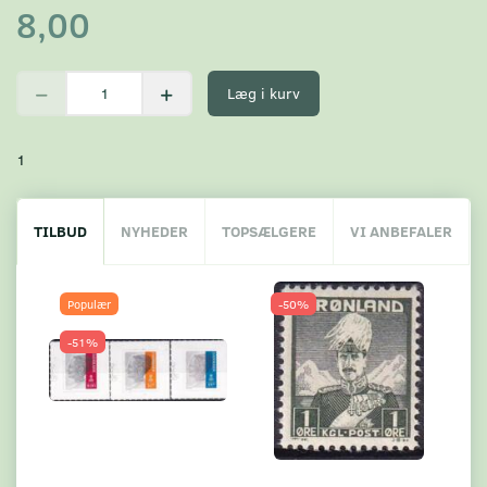
8,00
Læg i kurv
1
TILBUD
NYHEDER
TOPSÆLGERE
VI ANBEFALER
Populær
-50%
-51%