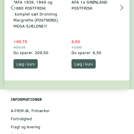
*AFA 1839, 1840 og
AFA 1a GRØNLAND
A
1880 POSTFRISK
POSTFRISK
G
komplet sæt Dronning
AF
Margrethe (POSTNORD).
MEGA SJÆLDNE!!!
199,75
6,50
59
409,25
13,00
17
Du sparer:
209,50
Du sparer:
6,50
Du
Læg i kurv
Læg i kurv
INFORMATIONER
A-FRIM.dk, Frimærker
Fortrolighed
Fragt og levering