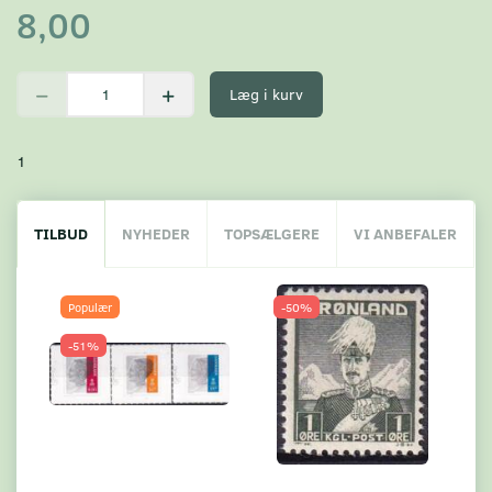
8,00
Læg i kurv
1
TILBUD
NYHEDER
TOPSÆLGERE
VI ANBEFALER
Populær
-50%
-51%