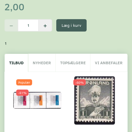
2,00
Læg i kurv
1
TILBUD
NYHEDER
TOPSÆLGERE
VI ANBEFALER
Populær
-50%
-51%