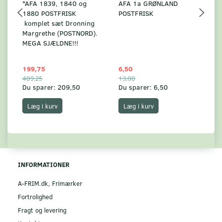
*AFA 1839, 1840 og
AFA 1a GRØNLAND
A
1880 POSTFRISK
POSTFRISK
G
komplet sæt Dronning
AF
Margrethe (POSTNORD).
MEGA SJÆLDNE!!!
199,75
6,50
59
409,25
13,00
17
Du sparer:
209,50
Du sparer:
6,50
Du
Læg i kurv
Læg i kurv
INFORMATIONER
A-FRIM.dk, Frimærker
Fortrolighed
Fragt og levering