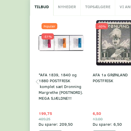
TILBUD
NYHEDER
TOPSÆLGERE
VI A
Populær
-50%
-51%
*AFA 1839, 1840 og
AFA 1a GRØNLAND
1880 POSTFRISK
POSTFRISK
komplet sæt Dronning
Margrethe (POSTNORD).
MEGA SJÆLDNE!!!
199,75
6,50
409,25
13,00
Du sparer:
209,50
Du sparer:
6,50