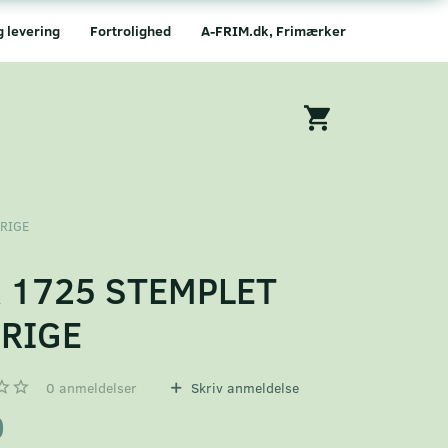
g levering
Fortrolighed
A-FRIM.dk, Frimærker
ERIGE
 1725 STEMPLET
RIGE
0
anmeldelser
Skriv anmeldelse
0