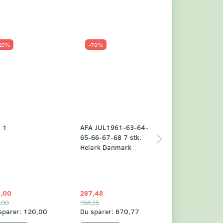
25%
-70%
Populær
-23%
 1
AFA JUL1961-63-64-
Grønland årsm
65-66-67-68 7 stk.
2025
Helark Danmark
,00
287,48
1.049,75
,00
958,25
1.360,00
sparer:
120,00
Du sparer:
670,77
Du sparer:
310,