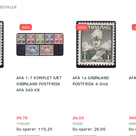
NBEFALER
-65%
-50%
-
AFA 1-7 KOMPLET SÆT
AFA 1a GRØNLAND
AFA
GRØNLAND POSTFRISK
POSTFRISK 4-blok
AFA 340 KR.
59,75
26,00
360
170,00
52,00
480
Du sparer:
110,25
Du sparer:
26,00
Du 