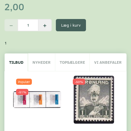
2,00
Læg i kurv
1
TILBUD
NYHEDER
TOPSÆLGERE
VI ANBEFALER
Populær
-50%
-51%