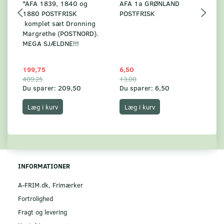
*AFA 1839, 1840 og
AFA 1a GRØNLAND
A
1880 POSTFRISK
POSTFRISK
G
komplet sæt Dronning
AF
Margrethe (POSTNORD).
MEGA SJÆLDNE!!!
199,75
6,50
59
409,25
13,00
17
Du sparer:
209,50
Du sparer:
6,50
Du
Læg i kurv
Læg i kurv
INFORMATIONER
A-FRIM.dk, Frimærker
Fortrolighed
Fragt og levering