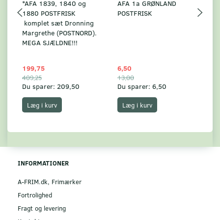
*AFA 1839, 1840 og
AFA 1a GRØNLAND
A
1880 POSTFRISK
POSTFRISK
G
komplet sæt Dronning
AF
Margrethe (POSTNORD).
MEGA SJÆLDNE!!!
199,75
6,50
59
409,25
13,00
17
Du sparer:
209,50
Du sparer:
6,50
Du
Læg i kurv
Læg i kurv
INFORMATIONER
A-FRIM.dk, Frimærker
Fortrolighed
Fragt og levering