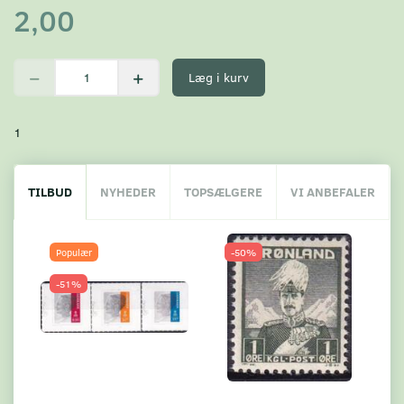
2,00
Læg i kurv
1
TILBUD
NYHEDER
TOPSÆLGERE
VI ANBEFALER
Populær
-50%
-51%