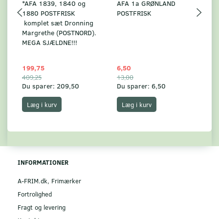
*AFA 1839, 1840 og
AFA 1a GRØNLAND
A
1880 POSTFRISK
POSTFRISK
G
komplet sæt Dronning
AF
Margrethe (POSTNORD).
MEGA SJÆLDNE!!!
199,75
6,50
59
409,25
13,00
17
Du sparer:
209,50
Du sparer:
6,50
Du
Læg i kurv
Læg i kurv
INFORMATIONER
A-FRIM.dk, Frimærker
Fortrolighed
Fragt og levering