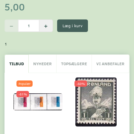
5,00
Læg i kurv
1
TILBUD
NYHEDER
TOPSÆLGERE
VI ANBEFALER
Populær
-50%
-51%