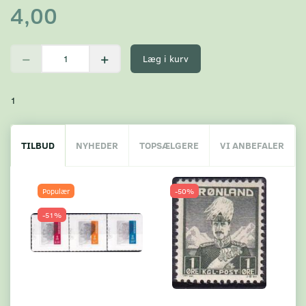
4,00
Læg i kurv
1
TILBUD
NYHEDER
TOPSÆLGERE
VI ANBEFALER
Populær
-50%
-51%