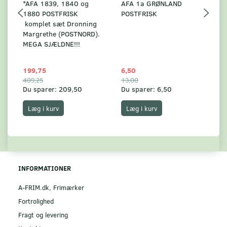
*AFA 1839, 1840 og
AFA 1a GRØNLAND
A
1880 POSTFRISK
POSTFRISK
G
komplet sæt Dronning
AF
Margrethe (POSTNORD).
MEGA SJÆLDNE!!!
199,75
6,50
59
409,25
13,00
17
Du sparer:
209,50
Du sparer:
6,50
Du
Læg i kurv
Læg i kurv
INFORMATIONER
A-FRIM.dk, Frimærker
Fortrolighed
Fragt og levering