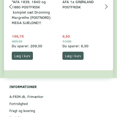
*AFA 1839, 1840 og
AFA 1a GRØNLAND
A
1880 POSTFRISK
POSTFRISK
G
komplet sæt Dronning
AF
Margrethe (POSTNORD).
MEGA SJÆLDNE!!!
199,75
6,50
59
409,25
13,00
17
Du sparer:
209,50
Du sparer:
6,50
Du
Læg i kurv
Læg i kurv
INFORMATIONER
A-FRIM.dk, Frimærker
Fortrolighed
Fragt og levering