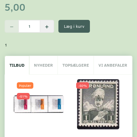
5,00
Læg i kurv
1
TILBUD
NYHEDER
TOPSÆLGERE
VI ANBEFALER
Populær
-50%
-51%