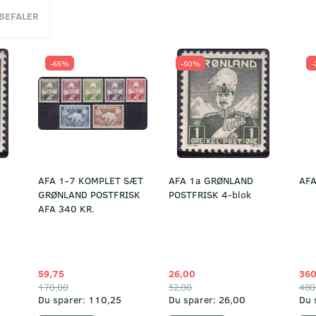
NBEFALER
-65%
-50%
-
AFA 1-7 KOMPLET SÆT
AFA 1a GRØNLAND
AFA
GRØNLAND POSTFRISK
POSTFRISK 4-blok
AFA 340 KR.
59,75
26,00
360
170,00
52,00
480
Du sparer:
110,25
Du sparer:
26,00
Du 