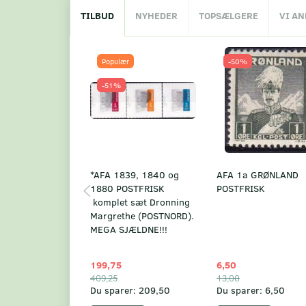
TILBUD
NYHEDER
TOPSÆLGERE
VI A
Populær
-50%
-51%
*AFA 1839, 1840 og
AFA 1a GRØNLAND
1880 POSTFRISK
POSTFRISK
komplet sæt Dronning
Margrethe (POSTNORD).
MEGA SJÆLDNE!!!
199,75
6,50
409,25
13,00
Du sparer:
209,50
Du sparer:
6,50