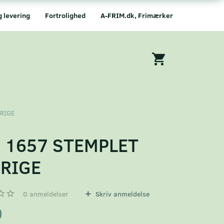
g levering
Fortrolighed
A-FRIM.dk, Frimærker
ERIGE
 1657 STEMPLET
RIGE
0
anmeldelser
Skriv anmeldelse
0