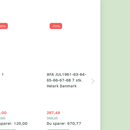
25%
-70%
Populær
-23%
 1
AFA JUL1961-63-64-
Grønland årsm
65-66-67-68 7 stk.
2025
Helark Danmark
,00
287,48
1.049,75
,00
958,25
1.360,00
sparer:
120,00
Du sparer:
670,77
Du sparer:
310,