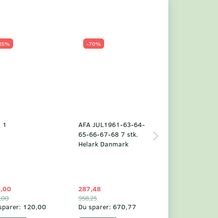
25%
-70%
Populær
-23%
 1
AFA JUL1961-63-64-
Grønland årsm
65-66-67-68 7 stk.
2025
Helark Danmark
,00
287,48
1.049,75
,00
958,25
1.360,00
sparer:
120,00
Du sparer:
670,77
Du sparer:
310,