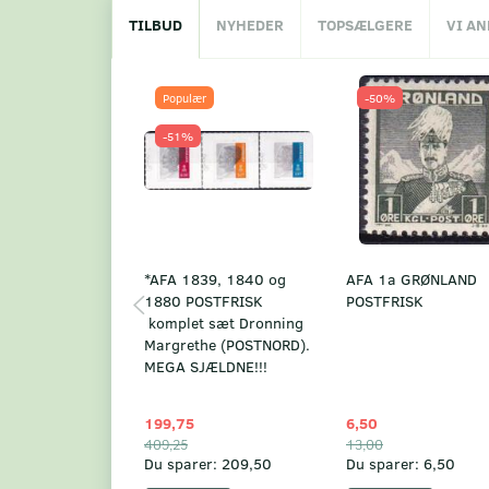
TILBUD
NYHEDER
TOPSÆLGERE
VI A
Populær
-50%
-51%
*AFA 1839, 1840 og
AFA 1a GRØNLAND
1880 POSTFRISK
POSTFRISK
komplet sæt Dronning
Margrethe (POSTNORD).
MEGA SJÆLDNE!!!
199,75
6,50
409,25
13,00
Du sparer:
209,50
Du sparer:
6,50