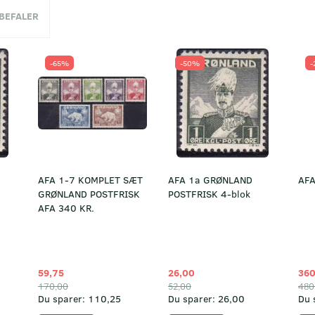
NBEFALER
-65%
-50%
-
AFA 1-7 KOMPLET SÆT
AFA 1a GRØNLAND
AFA
GRØNLAND POSTFRISK
POSTFRISK 4-blok
AFA 340 KR.
59,75
26,00
360
170,00
52,00
480
Du sparer:
110,25
Du sparer:
26,00
Du 