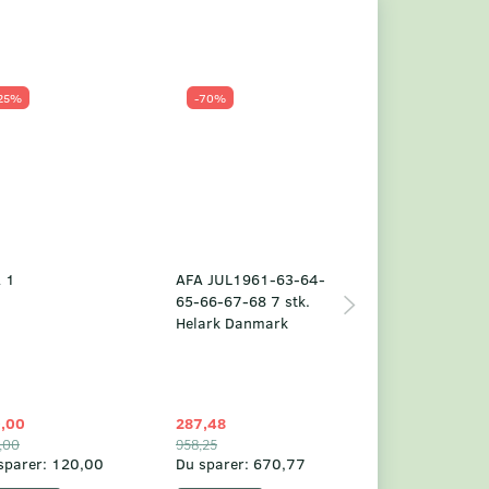
25%
-70%
Populær
-23%
 1
AFA JUL1961-63-64-
Grønland årsm
65-66-67-68 7 stk.
2025
Helark Danmark
,00
287,48
1.049,75
,00
958,25
1.360,00
sparer:
120,00
Du sparer:
670,77
Du sparer:
310,