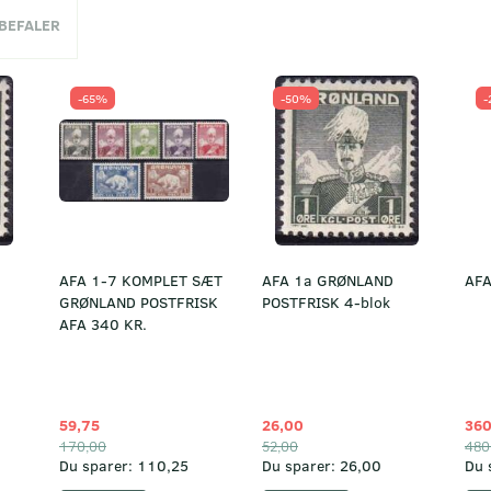
NBEFALER
-65%
-50%
-
AFA 1-7 KOMPLET SÆT
AFA 1a GRØNLAND
AFA
GRØNLAND POSTFRISK
POSTFRISK 4-blok
AFA 340 KR.
59,75
26,00
360
170,00
52,00
480
Du sparer:
110,25
Du sparer:
26,00
Du 