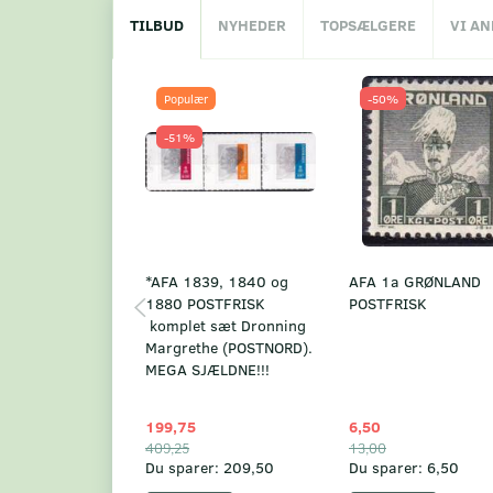
TILBUD
NYHEDER
TOPSÆLGERE
VI A
Populær
-50%
-51%
*AFA 1839, 1840 og
AFA 1a GRØNLAND
1880 POSTFRISK
POSTFRISK
komplet sæt Dronning
Margrethe (POSTNORD).
MEGA SJÆLDNE!!!
199,75
6,50
409,25
13,00
Du sparer:
209,50
Du sparer:
6,50