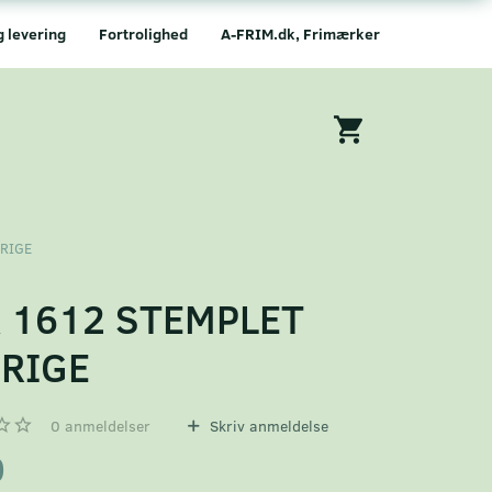
g levering
Fortrolighed
A-FRIM.dk, Frimærker
ERIGE
 1612 STEMPLET
RIGE
0
anmeldelser
Skriv anmeldelse
0