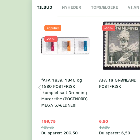
TILBUD
NYHEDER
TOPSÆLGERE
VI A
Populær
-50%
-51%
*AFA 1839, 1840 og
AFA 1a GRØNLAND
1880 POSTFRISK
POSTFRISK
komplet sæt Dronning
Margrethe (POSTNORD).
MEGA SJÆLDNE!!!
199,75
6,50
409,25
13,00
Du sparer:
209,50
Du sparer:
6,50