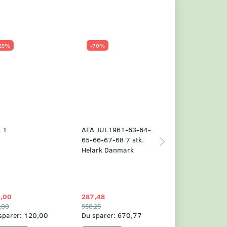
25%
-70%
Populær
-23%
 1
AFA JUL1961-63-64-
Grønland årsm
65-66-67-68 7 stk.
2025
Helark Danmark
,00
287,48
1.049,75
,00
958,25
1.360,00
sparer:
120,00
Du sparer:
670,77
Du sparer:
310,