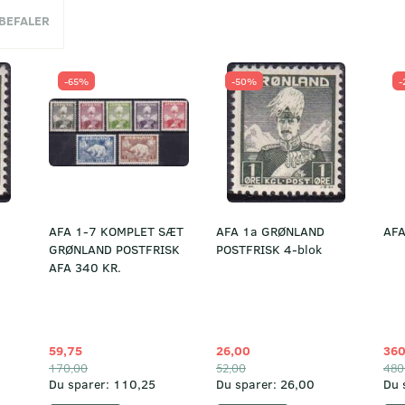
NBEFALER
-65%
-50%
-
AFA 1-7 KOMPLET SÆT
AFA 1a GRØNLAND
AFA
GRØNLAND POSTFRISK
POSTFRISK 4-blok
AFA 340 KR.
59,75
26,00
360
170,00
52,00
480
Du sparer:
110,25
Du sparer:
26,00
Du 