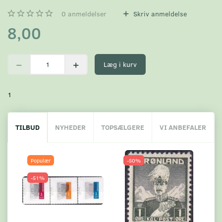
0
anmeldelser
Skriv anmeldelse
8,00
Læg i kurv
1
TILBUD
NYHEDER
TOPSÆLGERE
VI ANBEFALER
Populær
-50%
-51%