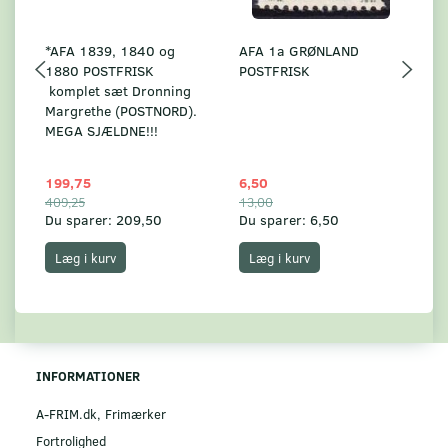
*AFA 1839, 1840 og
AFA 1a GRØNLAND
A
1880 POSTFRISK
POSTFRISK
G
komplet sæt Dronning
AF
Margrethe (POSTNORD).
MEGA SJÆLDNE!!!
199,75
6,50
59
409,25
13,00
17
Du sparer:
209,50
Du sparer:
6,50
Du
Læg i kurv
Læg i kurv
INFORMATIONER
A-FRIM.dk, Frimærker
Fortrolighed