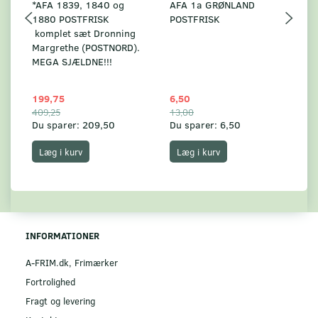
*AFA 1839, 1840 og
AFA 1a GRØNLAND
A
1880 POSTFRISK
POSTFRISK
G
komplet sæt Dronning
AF
Margrethe (POSTNORD).
MEGA SJÆLDNE!!!
199,75
6,50
59
409,25
13,00
17
Du sparer:
209,50
Du sparer:
6,50
Du
Læg i kurv
Læg i kurv
INFORMATIONER
A-FRIM.dk, Frimærker
Fortrolighed
Fragt og levering