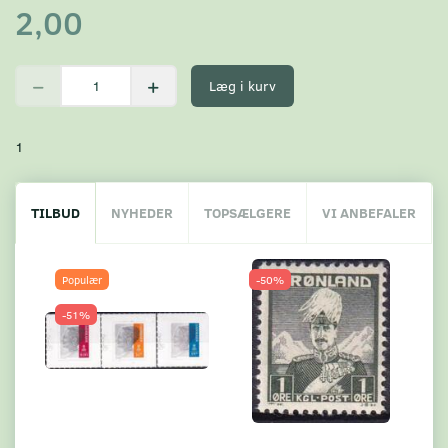
2,00
Læg i kurv
1
TILBUD
NYHEDER
TOPSÆLGERE
VI ANBEFALER
Populær
-50%
-51%