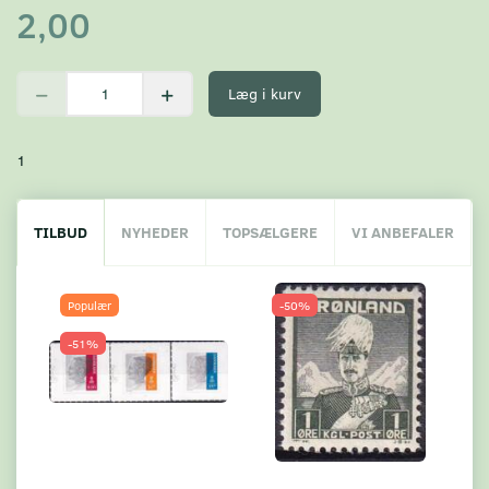
2,00
Læg i kurv
1
TILBUD
NYHEDER
TOPSÆLGERE
VI ANBEFALER
Populær
-50%
-51%