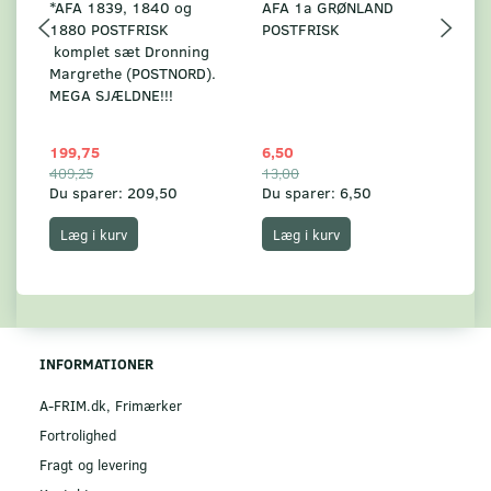
*AFA 1839, 1840 og
AFA 1a GRØNLAND
A
1880 POSTFRISK
POSTFRISK
G
komplet sæt Dronning
AF
Margrethe (POSTNORD).
MEGA SJÆLDNE!!!
199,75
6,50
59
409,25
13,00
17
Du sparer:
209,50
Du sparer:
6,50
Du
Læg i kurv
Læg i kurv
INFORMATIONER
A-FRIM.dk, Frimærker
Fortrolighed
Fragt og levering