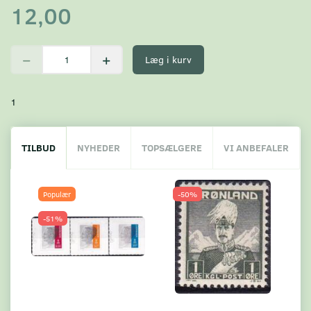
12,00
Læg i kurv
1
TILBUD
NYHEDER
TOPSÆLGERE
VI ANBEFALER
Populær
-50%
-51%