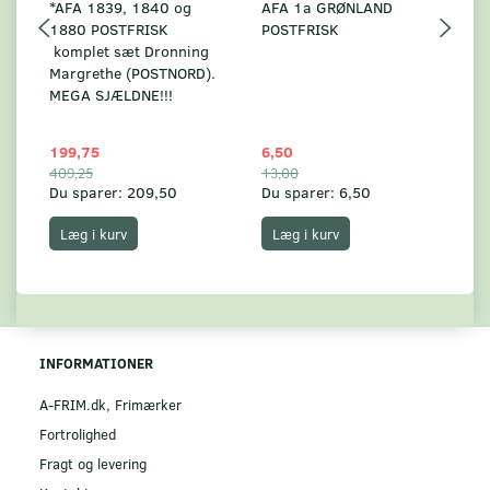
*AFA 1839, 1840 og
AFA 1a GRØNLAND
A
1880 POSTFRISK
POSTFRISK
G
komplet sæt Dronning
AF
Margrethe (POSTNORD).
MEGA SJÆLDNE!!!
199,75
6,50
59
409,25
13,00
17
Du sparer:
209,50
Du sparer:
6,50
Du
Læg i kurv
Læg i kurv
INFORMATIONER
A-FRIM.dk, Frimærker
Fortrolighed
Fragt og levering