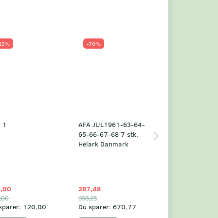
25%
-70%
Populær
-23%
 1
AFA JUL1961-63-64-
Grønland årsm
65-66-67-68 7 stk.
2025
Helark Danmark
,00
287,48
1.049,75
,00
958,25
1.360,00
sparer:
120,00
Du sparer:
670,77
Du sparer:
310,