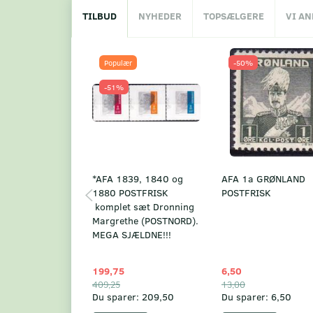
TILBUD
NYHEDER
TOPSÆLGERE
VI A
Populær
-50%
-51%
*AFA 1839, 1840 og
AFA 1a GRØNLAND
1880 POSTFRISK
POSTFRISK
komplet sæt Dronning
Margrethe (POSTNORD).
MEGA SJÆLDNE!!!
199,75
6,50
409,25
13,00
Du sparer:
209,50
Du sparer:
6,50