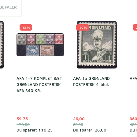
NBEFALER
-65%
-50%
-
AFA 1-7 KOMPLET SÆT
AFA 1a GRØNLAND
AFA
GRØNLAND POSTFRISK
POSTFRISK 4-blok
AFA 340 KR.
59,75
26,00
360
170,00
52,00
480
Du sparer:
110,25
Du sparer:
26,00
Du 