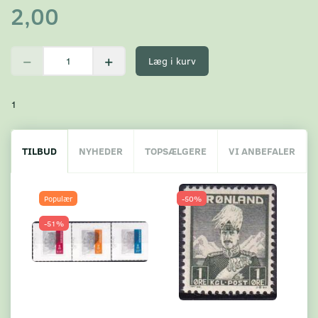
2,00
Læg i kurv
1
TILBUD
NYHEDER
TOPSÆLGERE
VI ANBEFALER
Populær
-50%
-51%