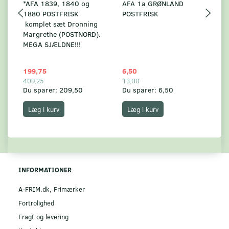
*AFA 1839, 1840 og
AFA 1a GRØNLAND
A
1880 POSTFRISK
POSTFRISK
G
komplet sæt Dronning
AF
Margrethe (POSTNORD).
MEGA SJÆLDNE!!!
199,75
6,50
59
409,25
13,00
17
Du sparer:
209,50
Du sparer:
6,50
Du
Læg i kurv
Læg i kurv
INFORMATIONER
A-FRIM.dk, Frimærker
Fortrolighed
Fragt og levering