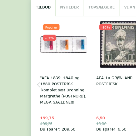
TILBUD
NYHEDER
TOPSÆLGERE
VI A
Populær
-50%
-51%
*AFA 1839, 1840 og
AFA 1a GRØNLAND
1880 POSTFRISK
POSTFRISK
komplet sæt Dronning
Margrethe (POSTNORD).
MEGA SJÆLDNE!!!
199,75
6,50
409,25
13,00
Du sparer:
209,50
Du sparer:
6,50