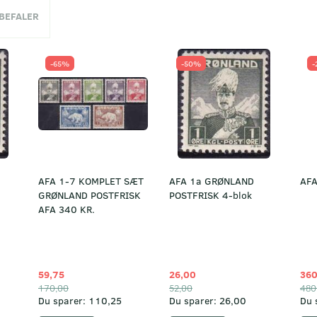
NBEFALER
-65%
-50%
-
AFA 1-7 KOMPLET SÆT
AFA 1a GRØNLAND
AFA
GRØNLAND POSTFRISK
POSTFRISK 4-blok
AFA 340 KR.
59,75
26,00
360
170,00
52,00
480
Du sparer:
110,25
Du sparer:
26,00
Du 