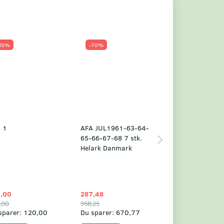
25%
-70%
Populær
-23%
 1
AFA JUL1961-63-64-
Grønland årsm
65-66-67-68 7 stk.
2025
Helark Danmark
,00
287,48
1.049,75
,00
958,25
1.360,00
sparer:
120,00
Du sparer:
670,77
Du sparer:
310,