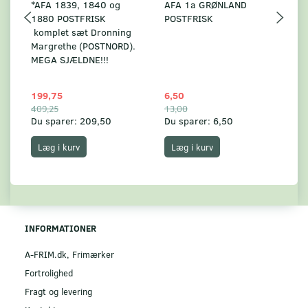
*AFA 1839, 1840 og
AFA 1a GRØNLAND
A
1880 POSTFRISK
POSTFRISK
G
komplet sæt Dronning
AF
Margrethe (POSTNORD).
MEGA SJÆLDNE!!!
199,75
6,50
59
409,25
13,00
17
Du sparer:
209,50
Du sparer:
6,50
Du
Læg i kurv
Læg i kurv
INFORMATIONER
A-FRIM.dk, Frimærker
Fortrolighed
Fragt og levering