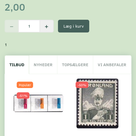
2,00
Læg i kurv
1
TILBUD
NYHEDER
TOPSÆLGERE
VI ANBEFALER
Populær
-50%
-51%