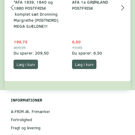
*AFA 1839, 1840 og
AFA 1a GRØNLAND
A
1880 POSTFRISK
POSTFRISK
G
komplet sæt Dronning
AF
Margrethe (POSTNORD).
MEGA SJÆLDNE!!!
199,75
6,50
59
409,25
13,00
17
Du sparer:
209,50
Du sparer:
6,50
Du
Læg i kurv
Læg i kurv
INFORMATIONER
A-FRIM.dk, Frimærker
Fortrolighed
Fragt og levering