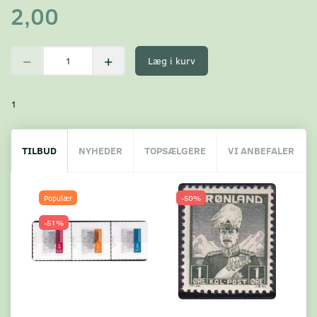
2,00
Læg i kurv
1
TILBUD
NYHEDER
TOPSÆLGERE
VI ANBEFALER
Populær
-50%
-51%