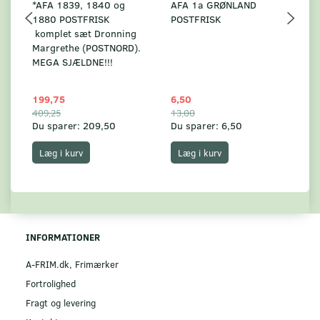
*AFA 1839, 1840 og
AFA 1a GRØNLAND
A
1880 POSTFRISK
POSTFRISK
G
komplet sæt Dronning
AF
Margrethe (POSTNORD).
MEGA SJÆLDNE!!!
199,75
6,50
59
409,25
13,00
17
Du sparer:
209,50
Du sparer:
6,50
Du
Læg i kurv
Læg i kurv
INFORMATIONER
A-FRIM.dk, Frimærker
Fortrolighed
Fragt og levering