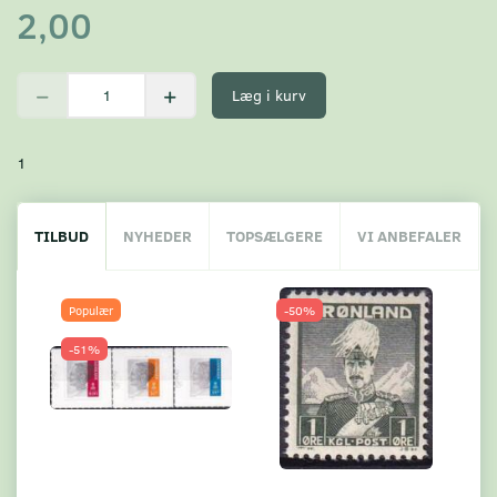
2,00
Læg i kurv
1
TILBUD
NYHEDER
TOPSÆLGERE
VI ANBEFALER
Populær
-50%
-51%