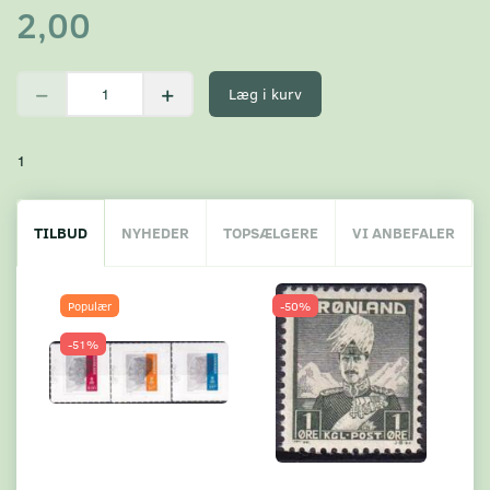
2,00
Læg i kurv
1
TILBUD
NYHEDER
TOPSÆLGERE
VI ANBEFALER
Populær
-50%
-51%