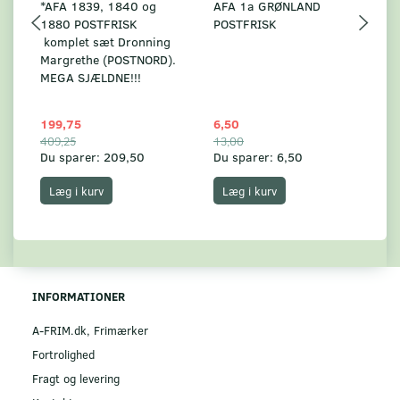
*AFA 1839, 1840 og
AFA 1a GRØNLAND
A
1880 POSTFRISK
POSTFRISK
G
komplet sæt Dronning
AF
Margrethe (POSTNORD).
MEGA SJÆLDNE!!!
199,75
6,50
59
409,25
13,00
17
Du sparer:
209,50
Du sparer:
6,50
Du
Læg i kurv
Læg i kurv
INFORMATIONER
A-FRIM.dk, Frimærker
Fortrolighed
Fragt og levering