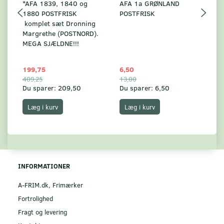
*AFA 1839, 1840 og
AFA 1a GRØNLAND
A
1880 POSTFRISK
POSTFRISK
G
komplet sæt Dronning
AF
Margrethe (POSTNORD).
MEGA SJÆLDNE!!!
199,75
6,50
59
409,25
13,00
17
Du sparer:
209,50
Du sparer:
6,50
Du
Læg i kurv
Læg i kurv
INFORMATIONER
A-FRIM.dk, Frimærker
Fortrolighed
Fragt og levering