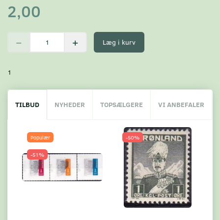
2,00
Læg i kurv
1
TILBUD
NYHEDER
TOPSÆLGERE
VI ANBEFALER
Populær
-50%
-51%