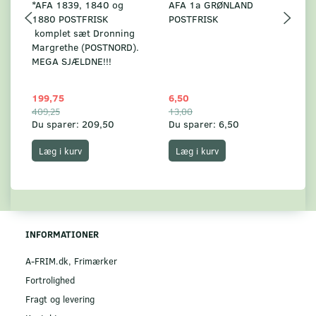
*AFA 1839, 1840 og
AFA 1a GRØNLAND
A
1880 POSTFRISK
POSTFRISK
G
komplet sæt Dronning
AF
Margrethe (POSTNORD).
MEGA SJÆLDNE!!!
199,75
6,50
59
409,25
13,00
17
Du sparer:
209,50
Du sparer:
6,50
Du
Læg i kurv
Læg i kurv
INFORMATIONER
A-FRIM.dk, Frimærker
Fortrolighed
Fragt og levering