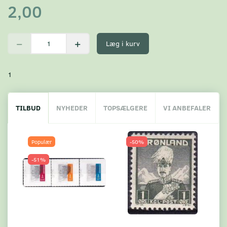
2,00
Læg i kurv
1
TILBUD
NYHEDER
TOPSÆLGERE
VI ANBEFALER
Populær
-50%
-51%