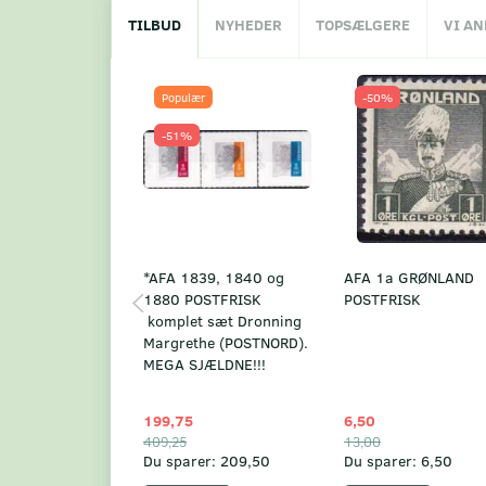
TILBUD
NYHEDER
TOPSÆLGERE
VI A
Populær
-50%
-51%
*AFA 1839, 1840 og
AFA 1a GRØNLAND
1880 POSTFRISK
POSTFRISK
komplet sæt Dronning
Margrethe (POSTNORD).
MEGA SJÆLDNE!!!
199,75
6,50
409,25
13,00
Du sparer:
209,50
Du sparer:
6,50