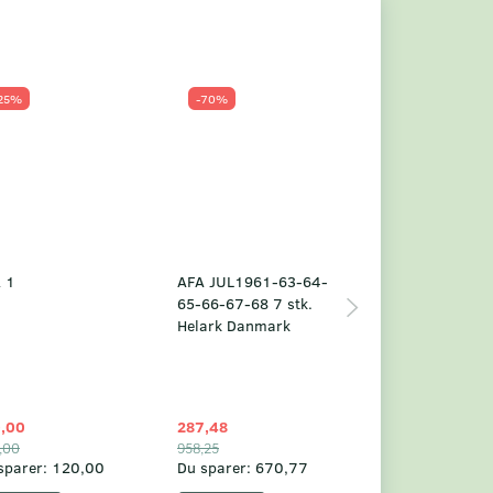
25%
-70%
Populær
-23%
 1
AFA JUL1961-63-64-
Grønland årsm
65-66-67-68 7 stk.
2025
Helark Danmark
,00
287,48
1.049,75
,00
958,25
1.360,00
sparer:
120,00
Du sparer:
670,77
Du sparer:
310,