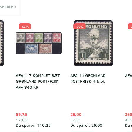
NBEFALER
-65%
-50%
-
AFA 1-7 KOMPLET SÆT
AFA 1a GRØNLAND
AFA
GRØNLAND POSTFRISK
POSTFRISK 4-blok
AFA 340 KR.
59,75
26,00
360
170,00
52,00
480
Du sparer:
110,25
Du sparer:
26,00
Du 