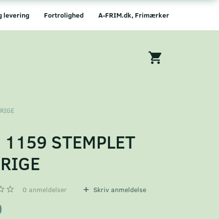
g levering
Fortrolighed
A-FRIM.dk, Frimærker
ERIGE
 1159 STEMPLET
RIGE
0
anmeldelser
Skriv anmeldelse
0