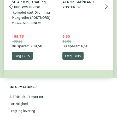
*AFA 1839, 1840 og
AFA 1a GRØNLAND
A
1880 POSTFRISK
POSTFRISK
G
komplet sæt Dronning
AF
Margrethe (POSTNORD).
MEGA SJÆLDNE!!!
199,75
6,50
59
409,25
13,00
17
Du sparer:
209,50
Du sparer:
6,50
Du
Læg i kurv
Læg i kurv
INFORMATIONER
A-FRIM.dk, Frimærker
Fortrolighed
Fragt og levering