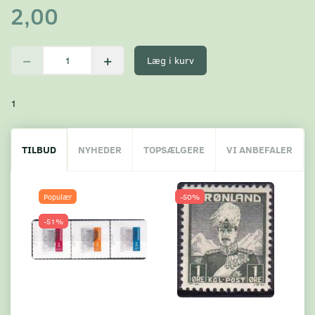
2,00
Læg i kurv
1
TILBUD
NYHEDER
TOPSÆLGERE
VI ANBEFALER
Populær
-50%
-51%