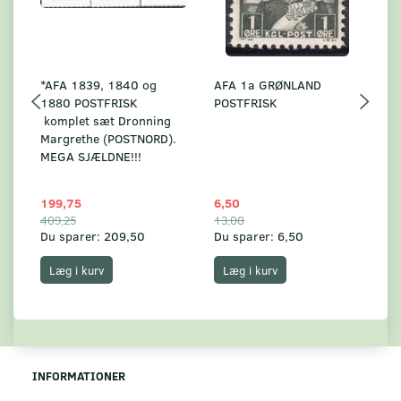
*AFA 1839, 1840 og
AFA 1a GRØNLAND
A
1880 POSTFRISK
POSTFRISK
G
komplet sæt Dronning
AF
Margrethe (POSTNORD).
MEGA SJÆLDNE!!!
199,75
6,50
59
409,25
13,00
17
Du sparer:
209,50
Du sparer:
6,50
Du
Læg i kurv
Læg i kurv
INFORMATIONER