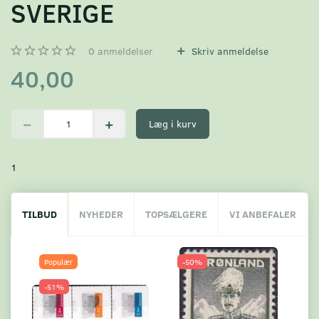
SVERIGE
0
anmeldelser
Skriv anmeldelse
40,00
Læg i kurv
1
TILBUD
NYHEDER
TOPSÆLGERE
VI ANBEFALER
Populær
-50%
-51%