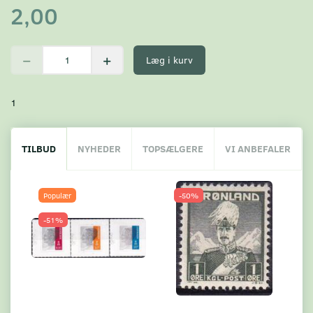
2,00
Læg i kurv
1
TILBUD
NYHEDER
TOPSÆLGERE
VI ANBEFALER
Populær
-50%
-51%