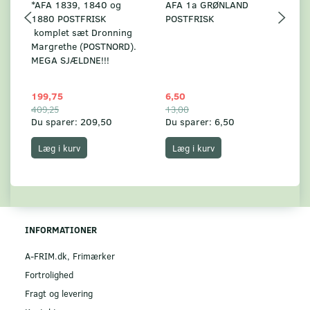
*AFA 1839, 1840 og
AFA 1a GRØNLAND
A
1880 POSTFRISK
POSTFRISK
G
komplet sæt Dronning
AF
Margrethe (POSTNORD).
MEGA SJÆLDNE!!!
199,75
6,50
59
409,25
13,00
17
Du sparer:
209,50
Du sparer:
6,50
Du
Læg i kurv
Læg i kurv
INFORMATIONER
A-FRIM.dk, Frimærker
Fortrolighed
Fragt og levering