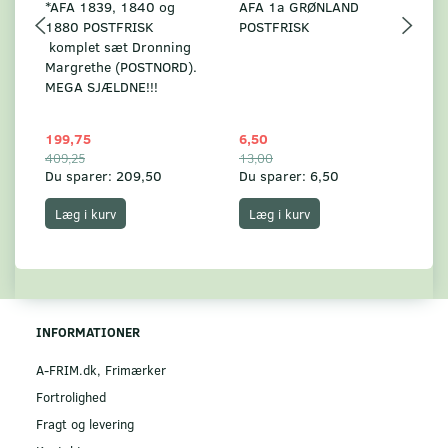
*AFA 1839, 1840 og
AFA 1a GRØNLAND
A
1880 POSTFRISK
POSTFRISK
G
komplet sæt Dronning
AF
Margrethe (POSTNORD).
MEGA SJÆLDNE!!!
199,75
6,50
59
409,25
13,00
17
Du sparer:
209,50
Du sparer:
6,50
Du
Læg i kurv
Læg i kurv
INFORMATIONER
A-FRIM.dk, Frimærker
Fortrolighed
Fragt og levering