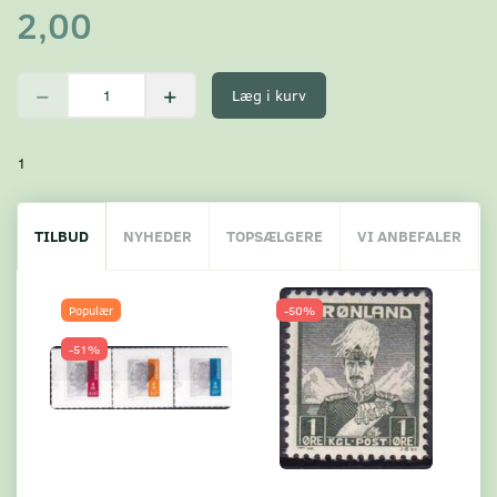
2,00
Læg i kurv
1
TILBUD
NYHEDER
TOPSÆLGERE
VI ANBEFALER
Populær
-50%
-51%