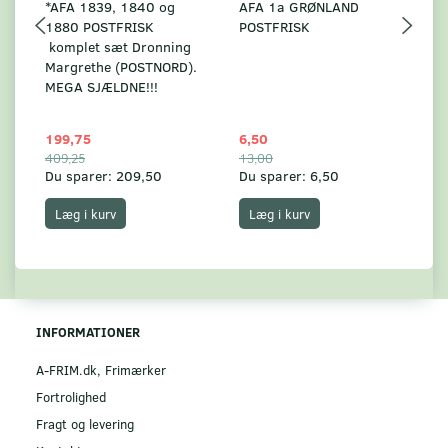
*AFA 1839, 1840 og
AFA 1a GRØNLAND
A
1880 POSTFRISK
POSTFRISK
G
komplet sæt Dronning
AF
Margrethe (POSTNORD).
MEGA SJÆLDNE!!!
199,75
6,50
59
409,25
13,00
17
Du sparer:
209,50
Du sparer:
6,50
Du
Læg i kurv
Læg i kurv
INFORMATIONER
A-FRIM.dk, Frimærker
Fortrolighed
Fragt og levering