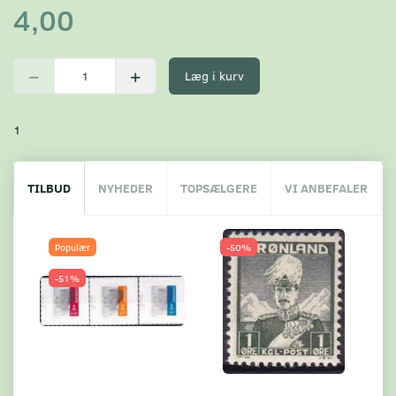
4,00
Læg i kurv
1
TILBUD
NYHEDER
TOPSÆLGERE
VI ANBEFALER
Populær
-50%
-51%