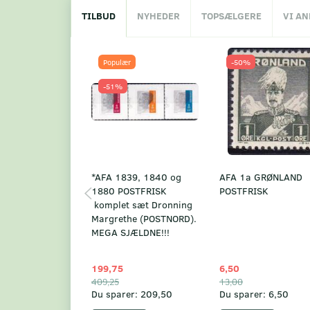
TILBUD
NYHEDER
TOPSÆLGERE
VI A
Populær
-50%
-51%
*AFA 1839, 1840 og
AFA 1a GRØNLAND
1880 POSTFRISK
POSTFRISK
komplet sæt Dronning
Margrethe (POSTNORD).
MEGA SJÆLDNE!!!
199,75
6,50
409,25
13,00
Du sparer:
209,50
Du sparer:
6,50