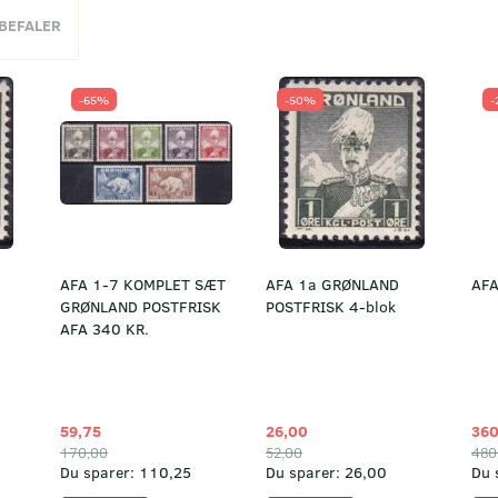
NBEFALER
-65%
-50%
-
AFA 1-7 KOMPLET SÆT
AFA 1a GRØNLAND
AFA
GRØNLAND POSTFRISK
POSTFRISK 4-blok
AFA 340 KR.
59,75
26,00
360
170,00
52,00
480
Du sparer:
110,25
Du sparer:
26,00
Du 