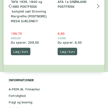
*AFA 1839, 1840 og
AFA 1a GRØNLAND
A
1880 POSTFRISK
POSTFRISK
G
komplet sæt Dronning
AF
Margrethe (POSTNORD).
MEGA SJÆLDNE!!!
199,75
6,50
59
409,25
13,00
17
Du sparer:
209,50
Du sparer:
6,50
Du
Læg i kurv
Læg i kurv
INFORMATIONER
A-FRIM.dk, Frimærker
Fortrolighed
Fragt og levering