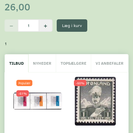
26,00
Læg i kurv
1
TILBUD
NYHEDER
TOPSÆLGERE
VI ANBEFALER
Populær
-50%
-51%