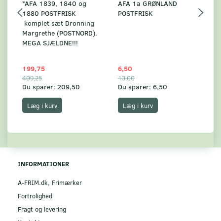
*AFA 1839, 1840 og
AFA 1a GRØNLAND
A
1880 POSTFRISK
POSTFRISK
G
komplet sæt Dronning
AF
Margrethe (POSTNORD).
MEGA SJÆLDNE!!!
199,75
6,50
59
409,25
13,00
17
Du sparer:
209,50
Du sparer:
6,50
Du
Læg i kurv
Læg i kurv
INFORMATIONER
A-FRIM.dk, Frimærker
Fortrolighed
Fragt og levering