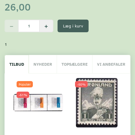
26,00
Læg i kurv
1
TILBUD
NYHEDER
TOPSÆLGERE
VI ANBEFALER
Populær
-50%
-51%