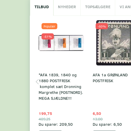
TILBUD
NYHEDER
TOPSÆLGERE
VI A
Populær
-50%
-51%
*AFA 1839, 1840 og
AFA 1a GRØNLAND
1880 POSTFRISK
POSTFRISK
komplet sæt Dronning
Margrethe (POSTNORD).
MEGA SJÆLDNE!!!
199,75
6,50
409,25
13,00
Du sparer:
209,50
Du sparer:
6,50