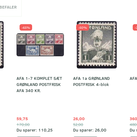
NBEFALER
-65%
-50%
-
AFA 1-7 KOMPLET SÆT
AFA 1a GRØNLAND
AFA
GRØNLAND POSTFRISK
POSTFRISK 4-blok
AFA 340 KR.
59,75
26,00
360
170,00
52,00
480
Du sparer:
110,25
Du sparer:
26,00
Du 