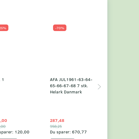
25%
-70%
Populær
-23%
 1
AFA JUL1961-63-64-
Grønland årsm
65-66-67-68 7 stk.
2025
Helark Danmark
,00
287,48
1.049,75
,00
958,25
1.360,00
sparer:
120,00
Du sparer:
670,77
Du sparer:
310,