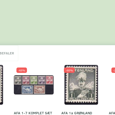
NBEFALER
-65%
-50%
-
AFA 1-7 KOMPLET SÆT
AFA 1a GRØNLAND
AFA