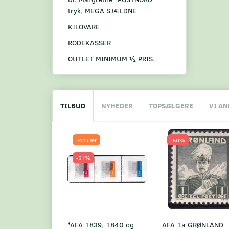
tryk, MEGA SJÆLDNE
KILOVARE
RODEKASSER
OUTLET MINIMUM ½ PRIS.
TILBUD
NYHEDER
TOPSÆLGERE
VI A
Populær
-50%
-51%
*AFA 1839, 1840 og
AFA 1a GRØNLAND