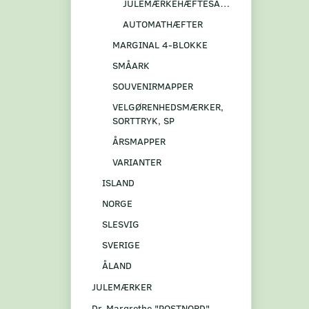
JULEMÆRKEHÆFTESAMMENTRYK
AUTOMATHÆFTER
MARGINAL 4-BLOKKE
SMÅARK
SOUVENIRMAPPER
VELGØRENHEDSMÆRKER,
SORTTRYK, SP
ÅRSMAPPER
VARIANTER
ISLAND
NORGE
SLESVIG
SVERIGE
ÅLAND
JULEMÆRKER
Dr. Margrethe "POSTNORD"