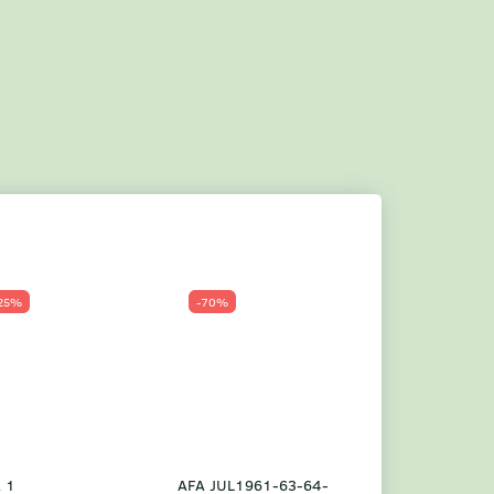
25%
-70%
Populær
-23%
 1
AFA JUL1961-63-64-
Grønland årsm