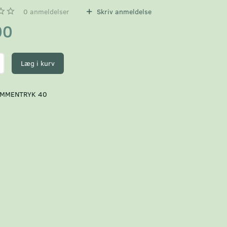
0
anmeldelser
Skriv anmeldelse
00
Læg i kurv
MMENTRYK 40