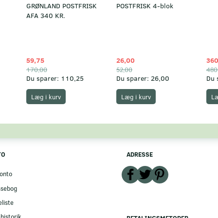
GRØNLAND POSTFRISK
POSTFRISK 4-blok
AFA 340 KR.
59,75
26,00
360
170,00
52,00
480
Du sparer:
110,25
Du sparer:
26,00
Du 
Læg i kurv
Læg i kurv
Læ
TO
ADRESSE
onto
ssebog
liste
historik
BETALINGSMETODER