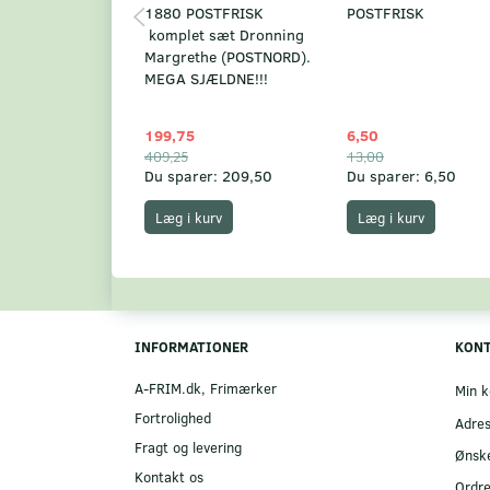
1880 POSTFRISK
POSTFRISK
komplet sæt Dronning
Margrethe (POSTNORD).
MEGA SJÆLDNE!!!
199,75
6,50
409,25
13,00
Du sparer:
209,50
Du sparer:
6,50
Læg i kurv
Læg i kurv
INFORMATIONER
KON
A-FRIM.dk, Frimærker
Min k
Fortrolighed
Adre
Fragt og levering
Ønske
Kontakt os
Ordre