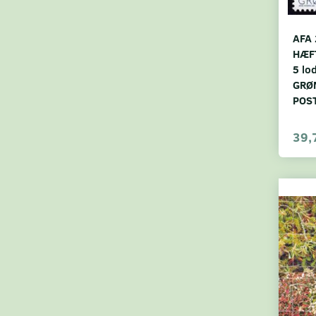
AFA 
HÆF
5 lo
GRØ
POS
39,