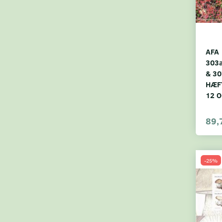
AFA
303a
& 30
HÆF
12 O
89,
-25%