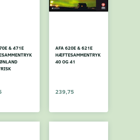
70E & 471E
AFA 620E & 621E
ESAMMENTRYK
HÆFTESAMMENTRYK
RØNLAND
40 OG 41
FRISK
5
239,75