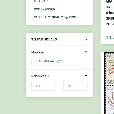
AFA 
KILOVARE
HÆF
RODEKASSER
4 lo
OUTLET MINIMUM ½ PRIS.
GRØ
POS
14,
Skifte
TILPAS UDVALG
filter
Mærker
GRØNLAND
(
22
)
Prisniveau