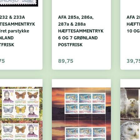
232 & 233A
AFA 285a, 286a,
AFA 2
TESAMMENTRYK
287a & 288a
HÆFT
dret parstykke
HÆFTESAMMENTRYK
10 OG
NLAND
6 OG 7 GRØNLAND
TFRISK
POSTFRISK
75
89,75
39,7