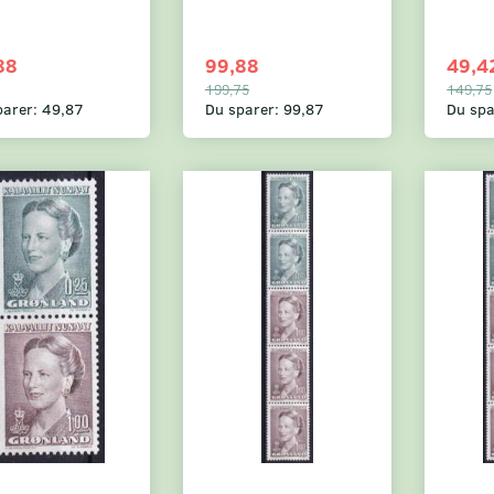
88
99,88
49,4
199,75
149,75
parer:
49,87
Du sparer:
99,87
Du spa