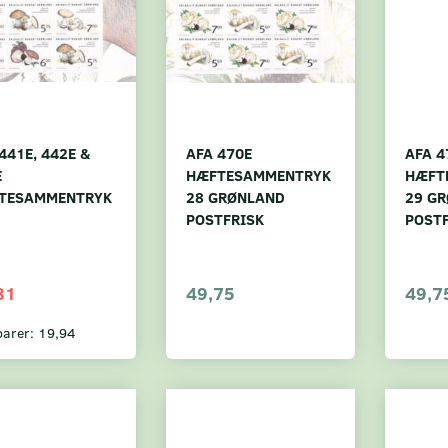
441E, 442E &
AFA 470E
AFA 4
E
HÆFTESAMMENTRYK
HÆFT
TESAMMENTRYK
28 GRØNLAND
29 G
POSTFRISK
POST
81
49,75
49,7
parer:
19,94