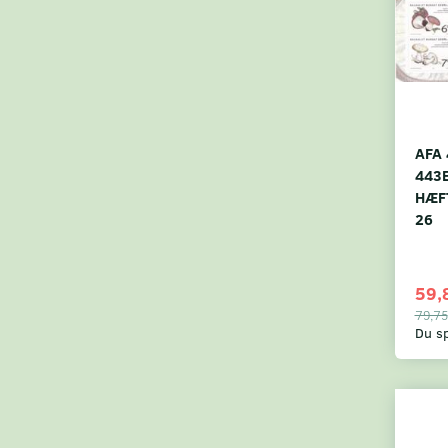
AFA 
443
HÆF
26
59,
79,75
Du s