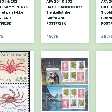
201 & 202
AFA 201 & 202
AFA 2
TESAMMENTRYK
HÆFTESAMMENTRYK
HÆFT
dret parstykke
3 enkeltstribe
3 dobb
NLAND
GRØNLAND
GRØN
TFRISK
POSTFRISK
POST
75
19,75
39,7