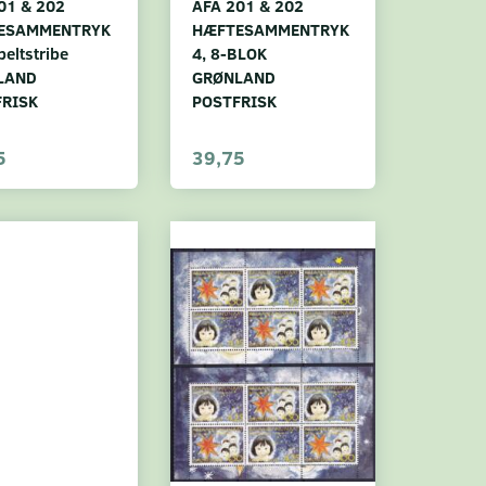
01 & 202
AFA 201 & 202
ESAMMENTRYK
HÆFTESAMMENTRYK
eltstribe
4, 8-BLOK
LAND
GRØNLAND
FRISK
POSTFRISK
5
39,75