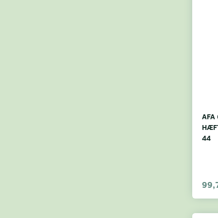
AFA 
HÆF
44
99,