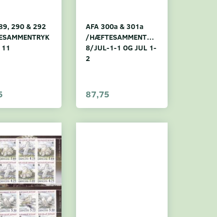
89, 290 & 292
AFA 300a & 301a
ESAMMENTRYK
/HÆFTESAMMENTRYK
 11
8/JUL-1-1 OG JUL 1-
2
5
87,75