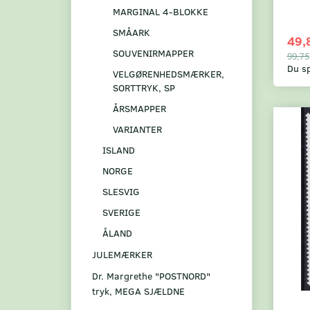
MARGINAL 4-BLOKKE
SMÅARK
49,
SOUVENIRMAPPER
99,75
Du s
VELGØRENHEDSMÆRKER,
SORTTRYK, SP
ÅRSMAPPER
VARIANTER
ISLAND
NORGE
SLESVIG
SVERIGE
ÅLAND
JULEMÆRKER
Dr. Margrethe "POSTNORD"
tryk, MEGA SJÆLDNE