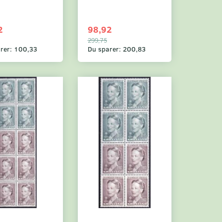
2
98,92
299,75
rer:
100,33
Du sparer:
200,83