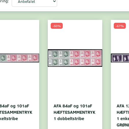
ring:
-50%
-67%
84aF og 101aF
AFA 84aF og 101aF
AFA 1
TESAMMENTRYK
HÆFTESAMMENTRYK
HÆFT
keltstribe
1 dobbeltstribe
1 enke
GRØN