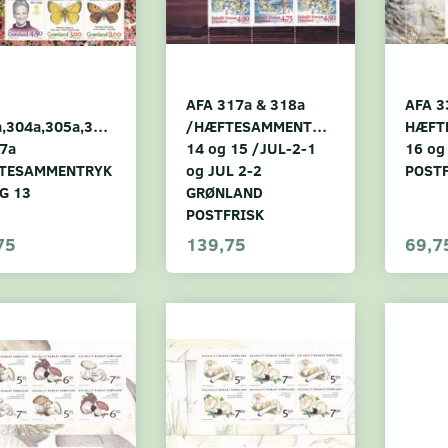
AFA 317a & 318a
AFA 3
,304a,305a,306a
/HÆFTESAMMENTRYK
HÆFT
7a
14 og 15 /JUL-2-1
16 og
TESAMMENTRYK
og JUL 2-2
POST
G 13
GRØNLAND
POSTFRISK
75
139,75
69,7