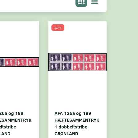
-67%
26a og 189
AFA 126a og 189
ESAMMENTRYK
HÆFTESAMMENTRYK
ltstribe
1 dobbeltstribe
LAND
GRØNLAND