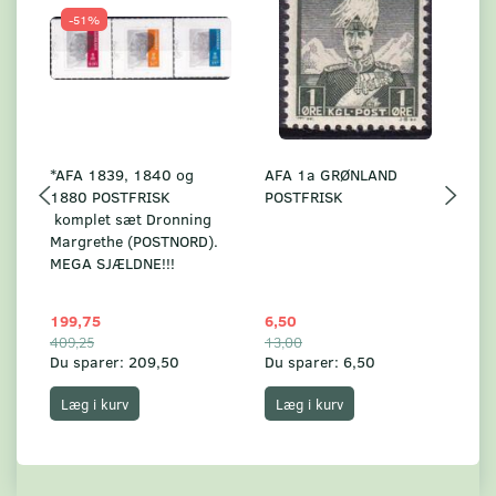
-51%
*AFA 1839, 1840 og
AFA 1a GRØNLAND
A
1880 POSTFRISK
POSTFRISK
G
komplet sæt Dronning
AF
Margrethe (POSTNORD).
MEGA SJÆLDNE!!!
199,75
6,50
59
409,25
13,00
17
Du sparer:
209,50
Du sparer:
6,50
Du
Læg i kurv
Læg i kurv