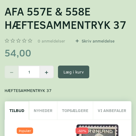
AFA 557E & 558E
HÆFTESAMMENTRYK 37
0
anmeldelser
Skriv anmeldelse
54,00
Læg i kurv
HÆFTESAMMENTRYK 37
TILBUD
NYHEDER
TOPSÆLGERE
VI ANBEFALER
Populær
-50%