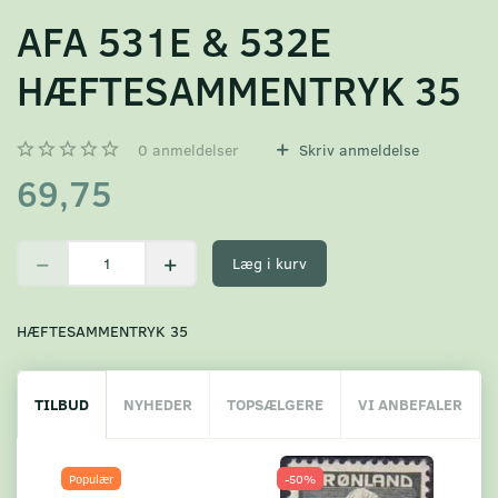
AFA 531E & 532E
HÆFTESAMMENTRYK 35
0
anmeldelser
Skriv anmeldelse
69,75
Læg i kurv
HÆFTESAMMENTRYK 35
TILBUD
NYHEDER
TOPSÆLGERE
VI ANBEFALER
Populær
-50%