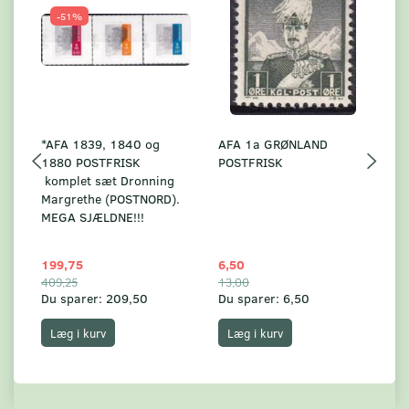
-51%
*AFA 1839, 1840 og
AFA 1a GRØNLAND
A
1880 POSTFRISK
POSTFRISK
G
komplet sæt Dronning
AF
Margrethe (POSTNORD).
MEGA SJÆLDNE!!!
199,75
6,50
59
409,25
13,00
17
Du sparer:
209,50
Du sparer:
6,50
Du
Læg i kurv
Læg i kurv